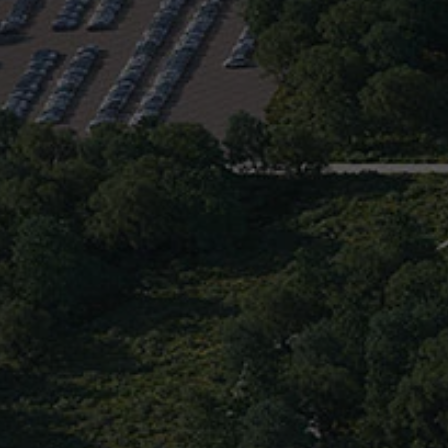
Дом 1
Выгода до 20%
Передача ключей:
до 30 дек. 2027
В доме:
308 квартир, 19 помещений
11 помещений в продажу