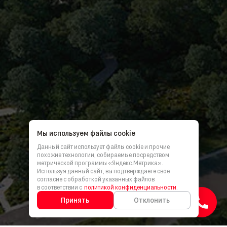
Мы используем файлы cookie
Данный сайт использует файлы cookie и прочие
похожие технологии, собираемые посредством
метрической программы «Яндекс.Метрика».
Используя данный сайт, вы подтверждаете свое
согласие с обработкой указанных файлов
в соответствии с
политикой конфиденциальности
.
Принять
Отклонить