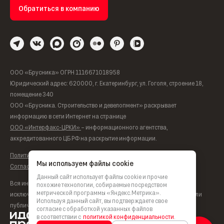
Обратиться в компанию
ООО «Брусника» ОГРН 1116671018958
Юридический адрес: 620000, г. Екатеринбург, ул. Гоголя, строение 18,
помещение 340
ООО «Брусника. Строительство и девелопмент» раскрывает
информацию в сети Интернет на странице
ООО «Интерфакс-ЦРКИ»
– информационного агентства,
аккредитованного ЦБ РФ на раскрытие информации.
Политика обработки персональных данных
Мы используем файлы cookie
Согласие на обработку персональных данных
Данный сайт использует файлы cookie и прочие
Вся информация, представленная на данном сайте, носит
похожие технологии, собираемые посредством
метрической программы «Яндекс.Метрика».
исключительно информационный характер, не является офертой или
Используя данный сайт, вы подтверждаете свое
публичной офертой согласно ст. 435, п. 2 ст. 437 ГК РФ.
согласие с обработкой указанных файлов
в соответствии с
политикой конфиденциальности
.