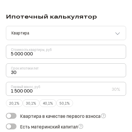
Ипотечный калькулятор
Стоимость квартиры, руб
Срок ипотеки лет
Первый взнос, руб
30%
20,1%
30,1%
40,1%
50,1%
Квартира в качестве первого взноса
Есть материнский капитал
Примерная стоимость квартиры, руб
50%