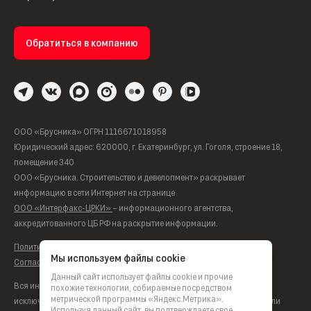
Обратиться в компанию
ООО «Брусника» ОГРН 1116671018958
Юридический адрес: 620000, г. Екатеринбург, ул. Гоголя, строение 18,
помещение 340
ООО «Брусника. Строительство и девелопмент» раскрывает
информацию в сети Интернет на странице
ООО «Интерфакс-ЦРКИ»
– информационного агентства,
аккредитованного ЦБ РФ на раскрытие информации.
Политика обработки персональных данных
Мы используем файлы cookie
Согласие на обработку персональных данных
Данный сайт использует файлы cookie и прочие
Вся информация, представленная на данном сайте, носит
похожие технологии, собираемые посредством
метрической программы «Яндекс.Метрика».
исключительно информационный характер, не является офертой или
Используя данный сайт, вы подтверждаете свое