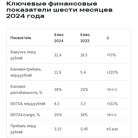
Ключевые финансовые
показатели шести месяцев
2024 года
6 мес.
6 мес.
Показатель
Δ
2024
2023
Выручка, млрд
31,4
18,5
+70%
рублей
Валовая прибыль,
11,9
5,4
+120%
млрд рублей
Валовая
38%
29%
+9 п.п.
рентабельность, %
EBITDA, млрд рублей
8,3
3,3
+152%
EBITDA margin, %
26%
18%
+8 п.п.
Прибыль, млрд
2,22
0,45
в 5 раз
рублей