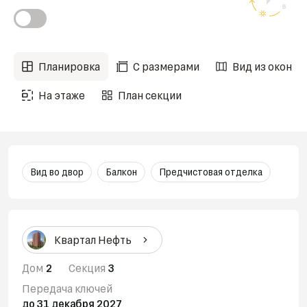
Планировка
С размерами
Вид из окон
На этаже
План секции
Вид во двор
Балкон
Предчистовая отделка
Квартал Нефть
Дом
2
Секция
3
Передача ключей
до 31 декабря 2027