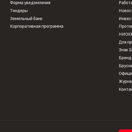
Форма уведомления
Работа
Тендеры
Новос
Земельный банк
Инвес
Корпоративная программа
Проти
НИОК
Для п
Знак 
Бренд
Брусн
Офици
Журна
Конта