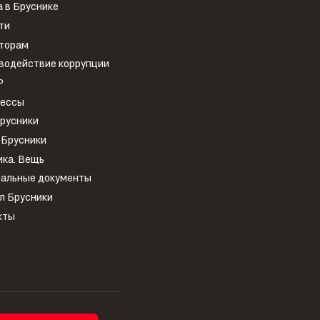
 в Бруснике
ти
торам
водействие коррупции
Р
рессы
Брусники
 Брусники
ика. Вещь
альные документы
л Брусники
кты